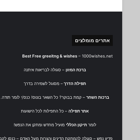
אתרים מומלצים
Best Free greeitng & wishes
–
1000wishes.net
ברכת המזון
– סגולה לבריאות איתנה
תפילת הדרך
– מסוגל לשמירה בדרך
ברכות השחר
– קמת בבוקר? כל השאר בונוס! כנס/י לומר תודה.
אתר תפילה
– כל התפילות לכל הישועות
לומר
תיקון הכללי
מועיל מחדש ומתקן את הנפש!
פדיון נפש
– סגולה להמתקת הדינים והצרות מעל האדם – כנסו לקב