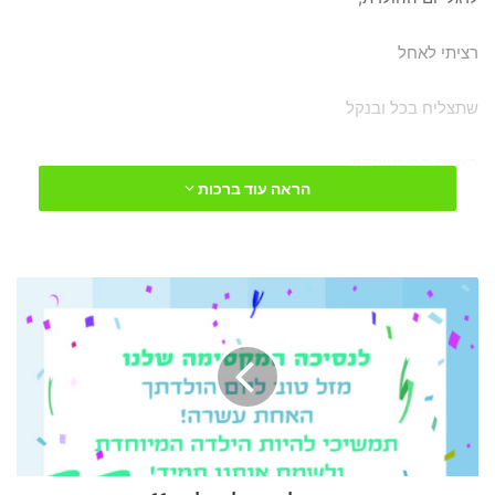
רציתי לאחל
שתצליח בכל ובנקל
בצורה הכי מיוחדת.
הראה עוד ברכות
תהנה ותצחק
ומפניך אל תמחק
ברכה
ליום
הולדת
לבת
11