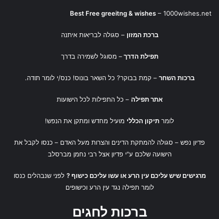
Best Free greeitng & wishes
–
1000wishes.net
ברכת המזון
– סגולה לבריאות איתנה
תפילת הדרך
– מסוגל לשמירה בדרך
ברכות השחר
– קמת בבוקר? כל השאר בונוס! כנס/י לומר תודה.
אתר תפילה
– כל התפילות לכל הישועות
לומר
תיקון הכללי
מועיל מחדש ומתקן את הנפש!
פדיון נפש
– סגולה להמתקת הדינים והצרות מעל האדם – כנסו לקבל את
הישועה שלכם ע"י
פדיון אצל רבי נחמן מברסלב
מרגישים שיש עליכם עין הרע או עשו עליכם כישוף ?
לפני שנבהלים כנסו
לומר
תפילה נגד עין הרע
ו
כישופים
ברכות לחגים