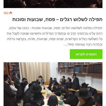
962
תפילה לשלוש רגלים – פסח, שבועות וסוכות
תפילה נפלאה לשלושה רגלים: פסח, שבועות וסוכות : רִבּוֹנוֹ שֶׁל עוֹלָם,
רַחֵם עָלֵינוּ בְּרַחֲמֶיךָ הָרַבִּים וּבַחֲסָדֶיךָ הַגְּדוֹלִים וְתוֹשִׁיעֵנוּ שֶׁנִּזְכֶּה לְקַבֵּל אֶת
כָּל הַשְּׁלֹשָׁה רְגָלִים הַקְּדוֹשִׁים, שֶׁהֵם פֶּסַח, שָׁבוּעוֹת, סֻכּוֹת, בִּקְדֻשָּׁה גְדוֹלָה
וּבְחֶדְוָה רַבָּה וַעֲצוּמָה מְאֹד,…
המשיכו לקרוא