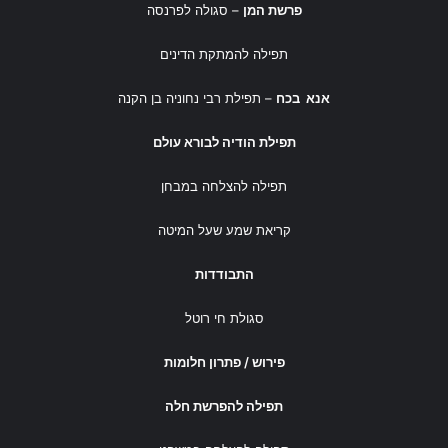
פרשת המן
– סגולה לפרנסה
תפילה להמתקת הדינים
ברכה 6: "ברכה ללקוחות ולשותפים
אנא בכח
– תפילת רבי נחוניה בן הקנה
עסקיים"
תפילת הודיה לבורא עולם
תפילה להצלחה במבחן
קריאת שמע שעל המיטה
לקוחות ושותפים יקרים,
התבודדות
אנו מודים לכם על האמון, על
השותפות ועל הדרך המשותפת
סגולת חי רוטל
לאורך השנה החולפת.
פירוש / פתרון חלומות
מאחלים לכם ולמשפחותיכם ראש
תפילה להפרשת חלה
שנה שמח, שנת צמיחה עסקית,