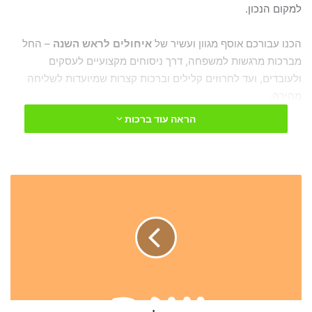
למקום הנכון.
הכנו עבורכם אוסף מגוון ועשיר של
איחולים לראש השנה
– החל
מברכות מרגשות למשפחה, דרך ניסוחים מקצועיים לעסקים
ולעובדים, ועד לחרוזים קלילים וברכות קצרות שמיועדות לשליחה
מהירה.
הראה עוד ברכות
תוכן העניינים לפתוח דף חדש
סדר
1. ברכות מרגשות לראש השנה למשפחה ולקרקרובים
ברכות
2. ברכות מקוריות לראש השנה לחברים וידידים
לראש
3. ברכות לראש השנה לעובדים, קולגות ולקוחות
השנה
4. ברכות לראש השנה קצרות ל-WhatsApp וכרטיסי
ברכה
5. ברכות בחרוזים לשנה חדשה ומתוקה
6. איך לכתוב ברכה מרגשת לראש השנה בעצמכם?