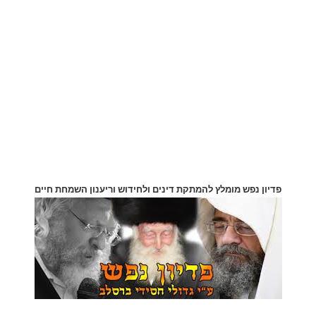
שתמיד יש לאן לחזור.
שתהיה השנה הבאה עלינו לטובה
שנה של בריאות שלמה, של בשורות
טובות בכל יום מחדש, שנה שבה
התפוח בדבש יהיה רק התחלה של
כל המתיקות שתקיף אתכם.
ברכות
לראש השנה
מכל הלב!
פדיון נפש מומלץ להמתקת דינים ולחידוש וריענון השמחת חיים
2. ברכות מקוריות לראש השנה
לחברים וידידים
חברים הם המשפחה שאנחנו בוחרים. ברכה לחברים יכולה לשלב