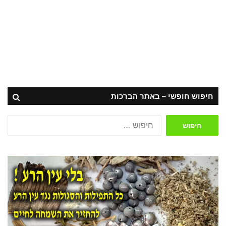
חדשים.
אני מאחל/ת לך שהשנה הזו תפתיע
אותך לטובה בכל שבוע מחדש.
שיהיו בה הזדמנויות מרגשות,
אנשים טובים באמצע הדרך, סיבות
לצחוק עד דמעות, והמון סיפוק בכל
חיפוש חופשי – באתר הברכות
מה שתבחר/י לעשות.
חיפוש:
איחול מיוחד לשנה החדשה:
שתדע/י תמיד להקשיב ללב שלך,
לסמוך על הדרך שלך, ולדעת שאני
כאן איתך בכל צעד. שנה טובה,
מלאת אנרגיה ושמחה!