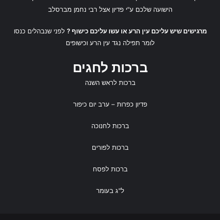
ברכות קצרות וקולעות להעתקה:
הישועה שלכם ע"י
פדיון אצל רבי נחמן מברסלב
אפשרות 1:
"שתהיה שנה טובה כמו תפוח בדבש, מלאה
מרגישים שיש עליכם עין הרע או עשו עליכם כישוף ?
לפני שנבהלים כנסו
בהזדמנויות חדשות, בריאות איתנה ושמחת חיים בכל יום
לומר
תפילה נגד עין הרע
ו
כישופים
מחדש! חג שמח!"
ברכות לחגים
אפשרות 2:
"מאחל/ת לך שנה של הגשמת חלומות, שקט
ברכות לראש השנה
נפשי, חיוכים רחבים ואנשים טובים לצידך. שנה טובה
פדיון כפרות
– ערב יום כיפור
ומבורכת!"
ברכות לחנוכה
אפשרות 3:
"שיפתחו לפניך כל הדלתות הנכונות השנה.
ברכות לפורים
שתהיה שנה של ראש ולא זנב, שנה של שגשוג, אושר ובריאות.
ראש השנה שמח!"
ברכות לפסח
ל"ג בעומר
5. ברכות בחרוזים לשנה חדשה
ומתוקה