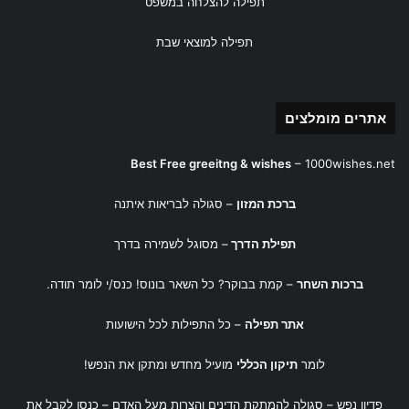
תפילה להצלחה במשפט
פריצות דרך, יציבות והצלחות רבות.
תפילה למוצאי שבת
מייחלים להמשך עבודה פורייה
ויחסים חמים גם בשנה הבאה. חג
שמח ושנה טובה!
אתרים מומלצים
Best Free greeitng & wishes
–
1000wishes.net
ברכת המזון
– סגולה לבריאות איתנה
4. ברכות לראש השנה קצרות ל-
תפילת הדרך
– מסוגל לשמירה בדרך
WhatsApp ולכרטיסי מתנה
ברכות השחר
– קמת בבוקר? כל השאר בונוס! כנס/י לומר תודה.
אם אתם מחפשים
ברכה קצרה לראש השנה
שמתאימה להודעה
מהירה, לברכה המצורפת למתנת חג או לסטאטוס ברשתות
אתר תפילה
– כל התפילות לכל הישועות
החברתיות:
לומר
תיקון הכללי
מועיל מחדש ומתקן את הנפש!
פדיון נפש
– סגולה להמתקת הדינים והצרות מעל האדם – כנסו לקבל את