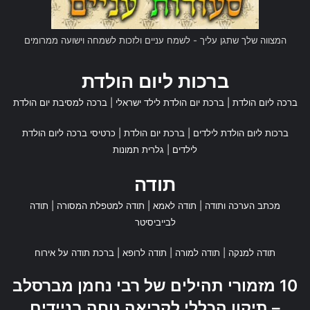
קשרים, להבעת הערכה על עבודה קשה ולהצבת מטרות משותפות
לשנה הבאה.
המצווה שלך שתגן עליך - לשמח עניים ולזכות לשמחה וישועה ממרומים
ברכות ליום הולדת
ברכה 5: "ברכה לעובדים – הכוח
שמאחורי ההצלחה"
ברכה ליום הולדת
|
ברכת יום הולדת לילד ישראלי
|
ברכה למסיבת יום הולדת
ברכות ליום הולדת לילדים
|
ברכת יום הולדת
|
כרטיסי ברכה ליום הולדת
לילדים
|
גלרית תמונות
תודה
צוות יקר ומסור,
מכתב הערכה ותודה
|
תודה לאמא
|
תודה למטפלת המסורה
|
תודה
לבייביסיטר
עם סיומה של השנה החולפת, זהו
הזמן המדויק לעצור ולהגיד לכם
תודה למנקה
|
תודה למורה
|
תודה לרופא
|
ברכת תודה על אירוח
תודה מעומק הלב. ההישגים,
10 מזמורי תהילים של רבי נחמן מברסלב
הצמיחה והדרך שעשינו יחד הם
– תיקון הכללי לקריאה נוחה בניידים