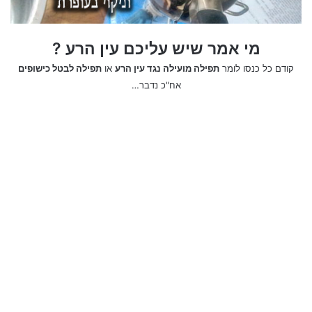
מי אמר שיש עליכם עין הרע ?
קודם כל כנסו לומר
תפילה מועילה נגד עין הרע
או
תפילה לבטל כישופים
ברכה 2: "תודה על הבית שהוא הלב"
אח"כ נדבר…
יקרים שלי,
ראש השנה הוא הזדמנות מצוינת
להגיד משהו שרגעי יום-יום לפעמים
מבלבלים אותנו מלהגיד: תודה.
תודה על תמיכה ללא תנאי, על
החיוך ברגעים הנכונים ועל התחושה