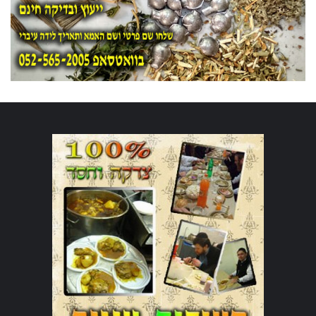
ברכה 4: "חברות שנבחנת ברגעים
הקטנים"
"חברים טובים הם כמו כוכבים – לא תמיד רואים אותם, אבל
יודעים שהם תמיד שם."
שתהיה לך שנה נפלאה, מלאה בהגשמה עצמית, בריאות,
אהבה, טיולים, חוויות חדשות ושיחות נפש אל תוך הלילה.
תודה על חברות אמת. שנה טובה ומבורכת!
3. ברכות לראש השנה לעובדים,
קולגות ולקוחות
בעולם העסקי, איחולים לראש השנה הם הזדמנות מעולה לחיזוק