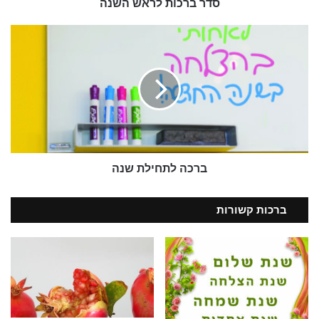
סדר ברכות לראש השנה
7. קישורים פנימיים מומלצים להרחבה
ברכה
8. שאלות ותשובות נפוצות
לתחילת
שנה
1. ברכה מרגשת לראש השנה:
למשפחה הקרובה ולבית
המשפחה היא העוגן שלנו, והאנשים שיושבים איתנו סביב שולחן
ברכה לתחילת שנה
החג ראויים לברכה שבאה ישר מהלב ומביעה תודה על הדרך
המשותפת.
ברכות קשורות
ברכה 1: "שנה של שקט, צמיחה
וביחד"