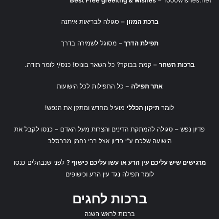
Best Free greeitng & wishes
–
1000wishes.net
ברכת המזון
– סגולה לבריאות איתנה
תפילת הדרך
– מסוגל לשמירה בדרך
ברכות השחר
– קמת בבוקר? כל השאר בונוס! כנס/י לומר תודה.
אתר תפילה
– כל התפילות לכל הישועות
לומר
תיקון הכללי
מועיל מחדש ומתקן את הנפש!
פדיון נפש
– סגולה להמתקת הדינים והצרות מעל האדם – כנסו לקבל את
הישועה שלכם ע"י
פדיון אצל רבי נחמן מברסלב
מרגישים שיש עליכם עין הרע או עשו עליכם כישוף ?
לפני שנבהלים כנסו
לומר
תפילה נגד עין הרע
ו
כישופים
ברכות לחגים
ברכות לראש השנה