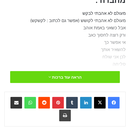
מחברה :
מעולם לא אהבתי לבקש
מעולם לא אהבתי לקושש (אפשר גם לכתוב : לקשקש)
אבל כשאני באמת אוהב
ורק רוצה לחסוך כאב
אי אפשר כך
להשאיר אותך
לכן אני שולח
סליחה
הראה עוד ברכות
LinkedIn
Tumblr
Pinterest
Reddit
WhatsApp
שתף
הדפס