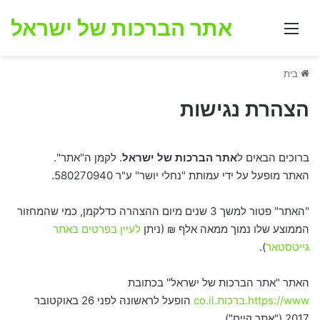
אתר הברכות של ישראל
תפריט
בית
הצהרת נגישות
ברוכים הבאים ל
אתר הברכות של ישראל
. לקמן ה"אתר".
האתר מופעל על ידי עמותת "נחלי יושר" ע"ר 580270940.
"האתר" פטור למשך 3 שנים מיום ההצהרה כדלקמן, כמי שהמחזור
הממוצע שלו נמוך ממאה אלף ₪ (ניתן
לעיין בפרטים באתר
גייטסטאר
).
האתר "אתר הברכות של ישראל" בכתובת
https://www.ברכות.co.il
הופעל לראשונה לפני 26 באוקטובר
2017 ("אתר קיים").