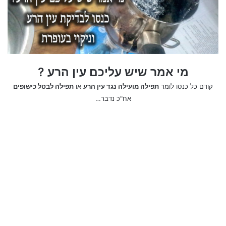
מי אמר שיש עליכם עין הרע ?
קודם כל כנסו לומר
תפילה מועילה נגד עין הרע
או
תפילה לבטל כישופים
נסיים בציטוט כי זה תמיד משדרג
אח"כ נדבר…
"אתה יכול להיכשל במה שאתה לא מעוניין בו, אז אולי תנסה
להצליח במה שאתה כן אוהב".
כנסו לאתר של נאור