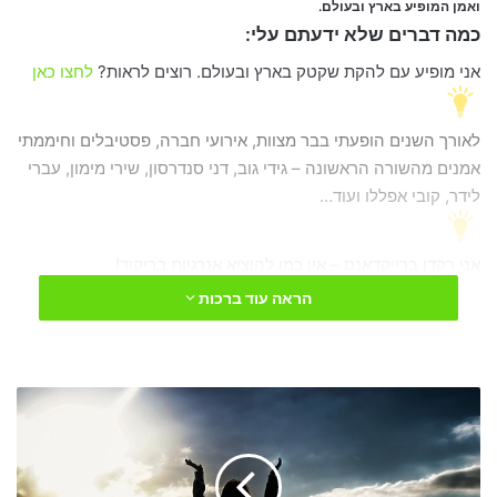
ואמן המופיע בארץ ובעולם.
כמה דברים שלא ידעתם עלי:
אני מופיע עם להקת שקטק בארץ ובעולם. רוצים לראות?
לחצו כאן
לאורך השנים הופעתי בבר מצוות, אירועי חברה, פסטיבלים וחיממתי
אמנים מהשורה הראשונה – גידי גוב, דני סנדרסון, שירי מימון, עברי
לידר, קובי אפללו ועוד…
אני רקדן ברייקדאנס – אין כמו להוציא אנרגיות בריקוד!
הראה עוד ברכות
אוהבים יוונית? אוכל לנגן לכם בוזוקי כפי שעשיתי ב"הבימה"
במחזמר "סיגל" על חייו של אריס סאן הגדול.
בא
לי
לצעוק
אבא