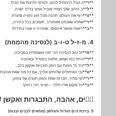
**ז**
ה הגיל להתחיל להעז, לטרוף ולרצות את הכל!
**ל**
ב הזהב שלך תמיד מוביל אותך בדרך ישרה,
**ט**
רוף את העולם, תהנה מכל רגע וחוויה סוערת.
**ו**
שתדע שאנחנו מאחוריך, תומכים בכל בחירה,
**ב**
ריאות ואושר אינסופי, שתהיה זו שנה נהדרת!
4. מ-ז-ל ט-ו-ב (לנסיכה מהממת)
**מ**
זל טוב לנסיכה הכי יפה ועוצמתית בסביבה,
**ז**
ורחת כמו שמש, מלאה בסטייל ובאהבה.
**ל**
גיל 15 הגעת עם המון תוכניות ואקשן בלב,
**ט**
ובי האיחולים שלוחים אלייך, עם כל מה שאת אוהבת.
**ו**
ויפי מהיר, חברות אמת והמון רגעים של צחוק,
**ב**
כל מקום אליו תלכי – תגיעי הכי רחוק!
🏄‍♂️ים, אהבה, התבגרות ואקשן 
5. ברכת הים הגדול והגלשן (מתאים לבנים ובנות)