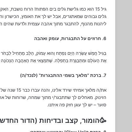
גיל 15 הוא כמו גלישת גלים בים הפתוח! הרוח נושבת, 
גלים גבוהים שמאתגרים, אבל יש לך את האומץ, הכישרון והל
ליהנות מהנוף, להתבגר מתוך אהבה עצמית ולדעת שהים הג
6. חרוזים על התבגרות, עומק ואהבה
בְּגִיל חֲמֵשׁ עֶשְׂרֵה הַיָּם נִפְתָּח וְהוּא עָמוֹק, הַלֵּב מַתְחִיל לִבְחֹר בֵ
אֶת הָעוֹלָם וּמִתְבַּגֶּרֶת בִּתְפִלָּה. שֶׁתִּמְצְאִי אֶת הָאַהֲבָה הַנְּכוֹנָה וְה
7. ברכת "מלאך בשמי ההתבגרות" (לנכד/ה)
הזינוק. מאחלים לך שתתבגר/י מתוך שמחה, שרוחות של אה
סוער – יש לך עוגן חזק פה איתנו.
🥳הומור, קצב ובדיחות (הדור החדש)