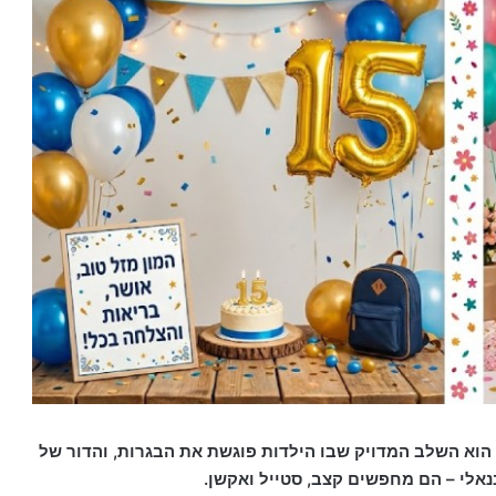
ברכות ליום הולדת 15 ייחודיות מאתר הברכות. גיל 15 הוא השלב המדויק שבו הילדות פוגשת את הבגרות, והדור של
אלי – הם מחפשים קצב, סטייל ואקשן.