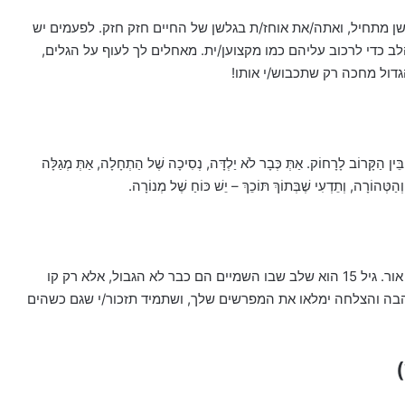
האקשן מתחיל, ואתה/את אוחז/ת בגלשן של החיים חזק חזק. לפעמים יש
ב כדי לרכוב עליהם כמו מקצוען/ית. מאחלים לך לעוף על הגלים,
דול מחכה רק שתכבוש/י אותו!
ּין הַקָּרוֹב לָרָחוֹק. אַתְּ כְּבָר לֹא יַלְדָּה, נְסִיכָה שֶׁל הַתְחָלָה, אַתְּ מְגַלָּה
ַטְּהוֹרָה, וְתֵדְעִי שֶׁבְּתוֹךְ תּוֹכֵךְ – יֵשׁ כּוֹחַ שֶׁל מְנוֹרָה.
את/ה מלאך אמיתי שירד אלינו, והנה עברו כבר 15 שנה של אור. גיל 15 הוא שלב שבו השמיים הם כבר לא הגבול, אלא רק קו
בה והצלחה ימלאו את המפרשים שלך, ושתמיד תזכור/י שגם כשהים