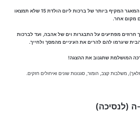
כדי לחסוך לכם זמן ומחשבה מול דף חלק, יצרנו את המאגר המקיף ביותר של ברכות ליום הולדת 15 שלא תמצאו
 מקום אחר.
 חרוזים מפתיעים על התבגרות וים של אהבה, ועד לברכות
הבית שיגרמו להם להרים את העיניים מהמסך ולחייך.
רכה המושלמת שתגנוב את ההצגה!
אך), משלבות קצב, הומור, סגנונות שונים ואיחולים חזקים.