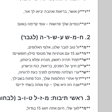
**ר**
ק אושר, בריאות ואהבה יביאו לך אור,
**ה**
כנפיים שלך פרושות – עופי קדימה בגאון!
2. ח-מ-ש ע-ש-ר-ה (לגבר)
**מ**
זל טוב לגבר שלנו, אלוף האלופים,
**ח**
וגג 15 עם אנרגיות של מטוסי סילון חופשיים!
**ש**
תמיד תהיה ראשון, מנהיג ומלא ביטחון,
**ע**
ם חיוך על הפנים, בריאות, כוח וכישרון.
*
*ש**
ערי הצלחה נפתחים לפניך כעת לרווחה,
**ר**
דוף אחרי החלומות שלך, הכל פתוח בשבילך,
**ה**
שנה הזו היא שלך – קח אותה בשתי ידיים!
3. ראשי תיבות: מ-ז-ל ט-ו-ב (לבחור מנצח)
**מ**
לאך שלי, היום אתה חוגג 15 בגדול,