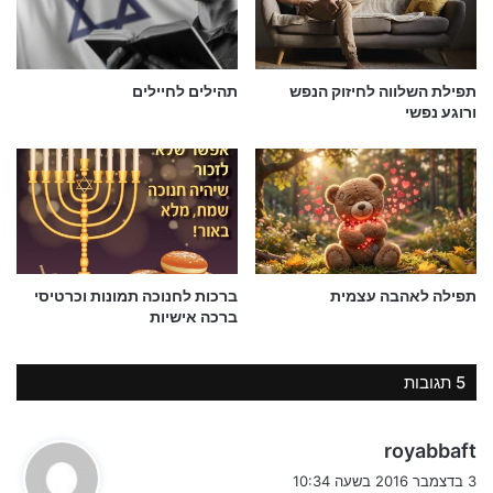
נוסח – ברכות השחר ספרדי
סדר השכמת הבוקר
תפילת השלווה לחיזוק הנפש
תהילים לחיילים
ורוגע נפשי
(
כשתתעורר משנתה קודם שתיטול ידיה
, תחשוב שהעולם הזה הוא
זמני ועובר ועיקר התכלית הוא עלמא דאתי – עולם הבא הנצחי ולכן
טוב להשקיע את המחשבה בדברים החשובים באמת לנצח.
ואחר כך
תאמר
)
מודָה אֲנִי
לְפָנֶיךָ מֶלֶךְ חַי וְקַיָּם שֶהֶחֱזַרְתָּ בִּי נִשְׁמָתִי
בְחֶמְלָה, רַבָּה אֱמוּנָתֶךָ:
תפילה לאהבה עצמית
ברכות לחנוכה תמונות וכרטיסי
ברכה אישיות
5 תגובות
ה
royabbaft
ג
3 בדצמבר 2016 בשעה 10:34