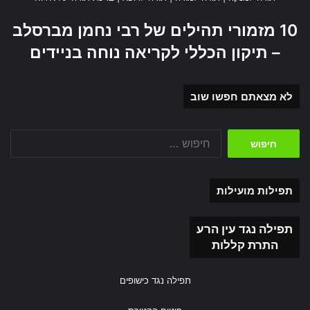
כבולים בחבלי שינה.
10 מזמורי תהילים של רבי נחמן מברסלב
בָּרוּךְ
אַתָּה יְהֹוָה אֱלֹהֵינוּ מֶלֶךְ הָעוֹלָם. זוֹקֵף
– תיקון הכללי לקריאה נוחה בניידים
כְּפוּפִים:
לא מצאתם חפשו שוב
שאתה המישר ומרומם את קומתינו, הכפופה בעת שינה.
חיפוש:
בָּרוּךְ
אַתָּה יְהֹוָה אֱלֹהֵינוּ מֶלֶךְ הָעוֹלָם.
מַלְבִּישׁ עֲרֻמִּים:
תפילות מועילות
שאתה המספק את בגדינו וכסותינו להתחמם ולשמור על בריאות
תפילה נגד עין הרע
גופינו.
התרת קללות
בָּרוּךְ
אַתָּה יְהֹוָה אֱלֹהֵינוּ מֶלֶךְ הָעוֹלָם. הַנּוֹתֵן
תפילה נגד כישופים
לַיָּעֵף כֹּחַ: