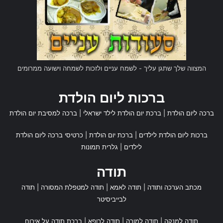
מקור הברכות, מודה אני לך ה', אלוקי ישראל, ומלכו היחידי של כל
העולם, על אשר העניק בחסדו (לתרנגול) בלב האדם שכל והבנה
(להכריז על ההבדל) בין היום לבין הלילה.
המצווה שלך שתגן עליך - לשמח עניים ולזכות לשמחה וישועה ממרומים
בָּרוּךְ
אַתָּה יְהֹוָה אֱלֹהֵינוּ מֶלֶךְ הָעוֹלָם. פּוֹקֵחַ
ברכות ליום הולדת
עִוְרִים:
ברכה ליום הולדת
|
ברכת יום הולדת לילד ישראלי
|
ברכה למסיבת יום הולדת
מקור הברכות, מודה אני לך שאתה הפותח את עיני הישנים ונותן
ברכות ליום הולדת לילדים
|
ברכת יום הולדת
|
כרטיסי ברכה ליום הולדת
בהם חוש הראות.
לילדים
|
גלרית תמונות
בָּרוּךְ
אַתָּה יְהֹוָה אֱלֹהֵינוּ מֶלֶךְ הָעוֹלָם. מַתִּיר
תודה
אֲסוּרִים:
מכתב הערכה ותודה
|
תודה לאמא
|
תודה למטפלת המסורה
|
תודה
לבייביסיטר
מקור הברכות, מודה אני לך שאתה המשחרר את אברינו, שהיו
תודה למנקה
|
תודה למורה
|
תודה לרופא
|
ברכת תודה על אירוח