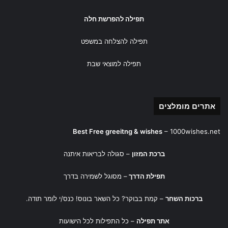
(בתשעה באב וביום הכיפורים, אין אומרים ברכת "שעשה לי כל
תפילה להפרשת חלה
צרכי" והנוהגים לברך – יש להם על מה לסמוך)
תפילה להצלחה במשפט
בָּרוּךְ
אַתָּה יְהֹוָה אֱלֹהֵינוּ מֶלֶךְ הָעוֹלָם.
תפילה למוצאי שבת
שֶׁעָשָׂה לִי כָּל צְרָכָי:
מודה אני לך על אשר הכנת עבורי נעלים המשמשות לי להגיע לכל
אתרים מומלצים
צרכי.
Best Free greeitng & wishes
–
1000wishes.net
בָּרוּךְ
אַתָּה יְהֹוָה אֱלֹהֵינוּ מֶלֶךְ הָעוֹלָם. אוֹזֵר
ברכת המזון
– סגולה לבריאות איתנה
יִשְׂרָאֵל בִּגְבוּרָה:
תפילת הדרך
– מסוגל לשמירה בדרך
מודה אני לך שאתה חוגר את עמו ישראל במותניהם בחגורות לאות
ברכות השחר
– קמת בבוקר? כל השאר בונוס! כנס/י לומר תודה.
ולגבורה וחיזוק לעבודת ה'.
אתר תפילה
– כל התפילות לכל הישועות