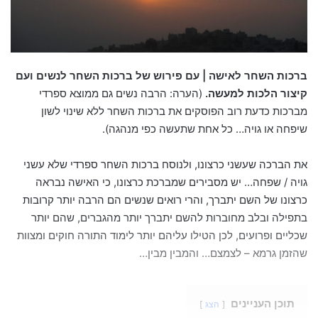
ברכות השחר לאישה | עם פירוש של ברכות השחר לנשים ועם
קיצור הלכות למעשה.
(הערה: הרבה נשים גם ממוצא ספרדי
מברכות כדעת רוב הפוסקים את ברכות השחר ללא שינוי לשון
שיפחה או גויה… כל אחת שתעשה כפי מנהגה).
את הברכה שעשני כרצונו, ולנוסח ברכות השחר ספרדי שלא עשני
גויה / שפחה… יש מסבירים שמברכת כרצונו, כי האישה נבראה
כרצונו של השם יתברך, והרי רואים שנשים הם הרבה יותר קרובות
בתפילה ובלב מחוברות להשם יתברך יותר מהגברים, שהם יותר
שכליים ופרועים, לכן הטילו עליהם יותר לימוד התורה חוקים ומצוות
שהזמן גרמא – לצמצם… והמבין מבין…
תוכן העניינים
הצג