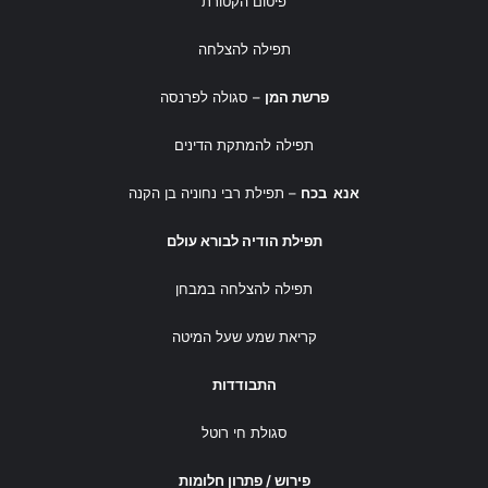
פיטום הקטורת
תפילה להצלחה
שאתה המעניק בבוקר ליגע ולחלש כוחות רעננים.
פרשת המן
– סגולה לפרנסה
בָּרוּךְ
אַתָּה יְהֹוָה אֱלֹהֵינוּ מֶלֶךְ הָעוֹלָם. רוֹקַע
תפילה להמתקת הדינים
הָאָרֶץ עַל הַמָּיִם:
אנא בכח
– תפילת רבי נחוניה בן הקנה
שאתה הפורש ושוטח את הארץ על מי תהום (ובכך יכולים אנו ללכת
תפילת הודיה לבורא עולם
עליה).
תפילה להצלחה במבחן
בָּרוּךְ
אַתָּה יְהֹוָה אֱלֹהֵינוּ מֶלֶךְ הָעוֹלָם. הַמֵּכִין
קריאת שמע שעל המיטה
מִצְעֲדֵי גָבֶר:
התבודדות
מודה אני על שאתה מתקין לאדם חוליות ברגלים ומעניק לו את יכולת
סגולת חי רוטל
ההליכה בהן.
פירוש / פתרון חלומות