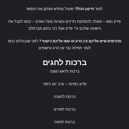
בָּרוּךְ
אַתָּה יְהֹוָה אֱלֹהֵינוּ מֶלֶךְ הָעוֹלָם. עוֹטֵר
לומר
תיקון הכללי
מועיל מחדש ומתקן את הנפש!
יִשְׂרָאֵל בְּתִפְאָרָה:
פדיון נפש
– סגולה להמתקת הדינים והצרות מעל האדם – כנסו לקבל את
הישועה שלכם ע"י
פדיון אצל רבי נחמן מברסלב
מודה אני לך שאתה המעטר את עמו ישראל בטלית ובתפילין
המפארים אותנו.
מרגישים שיש עליכם עין הרע או עשו עליכם כישוף ?
לפני שנבהלים כנסו
לומר
תפילה נגד עין הרע
ו
כישופים
בָּרוּךְ
אַתָּה יְהֹוָה אֱלֹהֵינוּ מֶלֶךְ הָעוֹלָם. שֶׁלֹּא
ברכות לחגים
עָשַׂנִי
גּוֹיה
ברכות לראש השנה
מודה אני לך – על שלא נולדתי גויה – ללא תורה ומצוות.
פדיון כפרות
– ערב יום כיפור
ברכות לחנוכה
בָּרוּךְ
אַתָּה יְהֹוָה אֱלֹהֵינוּ מֶלֶךְ הָעוֹלָם. שֶׁלֹּא
ברכות לפורים
עָשַׂנִי
שִפְחָה
ברכות לפסח
ומודה על שלא נולדתי שפחה נוכרי, שאינו מחוייב במצוות עשה