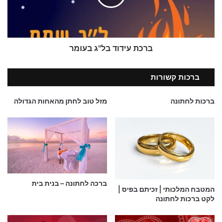
מי יתן ונישואיך יהיו מלאים בכל המרכיבים הנכונים:
ערימה של אהבה, קורטוב של הומור, מגע של רומנטיקה וכפית
גדושה של הבנה. שהשמחה שלכם תימשך לנצח. מזל טוב!
דרך סערות החיים, מי יתן ואהבתכם זה לזה תהיה איתנה
ברכת עידוד בל"ג בעומר
וחזקה. מאחלת לך שמחה ואושר ביום חתונתך. מזל טוב!
בתוך ההרפתקאות של החיים קראו ניסים – שמצאתם אחד את
ברכות קשורות
השני! ההרפתקה הגדולה ביותר שלכם רק התחילה.
מזל טוב לשניכם ביום המיוחד שלכם! מי יתן והחתונה שלך
ברכות לחתונה
מזל טוב לחתן מהאחות הגדולה
תהיה מלאה בזיכרונות מיוחדים שתוכל לאצור לנצח!
'שניים הופכים לאחד'- איזה דבר יפה. מזל טוב!
מזל טוב ליום חתונתך ואיחולים לחיים מאושרים יחד!
מזל טוב על קשירת הקשר – כמה שזה מסובך יותר… אי אפשר
להפסיק אותו!
ברכה לחתונה – בנית בית
אשרי האיש שמוצא אישה. מי יתן והשמחה של ביתך החדש
המטבח המלכותי | זכיתם בפיס |
לקט ברכות לחתונה
תהיה מלאה בצחוק, חיוכים, נשיקות, חיבוקים, כבוד להבנה
ונאמנות. נישואים שמחים.