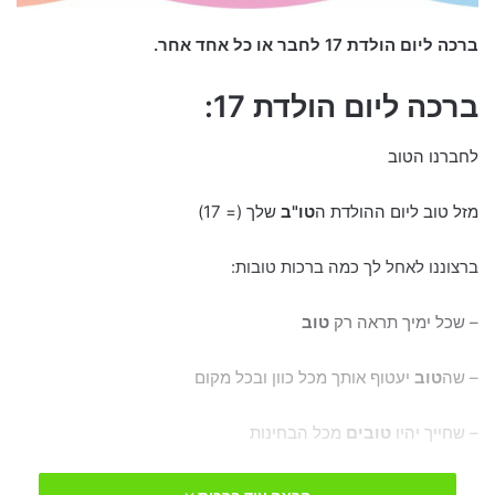
ברכה ליום הולדת 17 לחבר או כל אחד אחר.
ברכה ליום הולדת 17:
לחברנו הטוב
מזל טוב ליום ההולדת ה
טו"ב
שלך (= 17)
ברצוננו לאחל לך כמה ברכות טובות:
– שכל ימיך תראה רק
טוב
– שה
טוב
יעטוף אותך מכל כוון ובכל מקום
– שחייך יהיו
טובים
מכל הבחינות
– שתהיה לך אישה
טובה
, חברים
טובים
וילדים
טובים