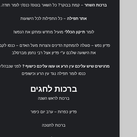
ברכות השחר
– קמת בבוקר? כל השאר בונוס! כנס/י לומר תודה.
אתר תפילה
– כל התפילות לכל הישועות
לומר
תיקון הכללי
מועיל מחדש ומתקן את הנפש!
פדיון נפש
– סגולה להמתקת הדינים והצרות מעל האדם – כנסו לקב
את הישועה שלכם ע"י
פדיון אצל רבי נחמן מברסלב
מרגישים שיש עליכם עין הרע או עשו עליכם כישוף ?
לפני שנבהלים
כנסו לומר
תפילה נגד עין הרע
ו
כישופים
ברכות לחגים
ברכות לראש השנה
פדיון כפרות
– ערב יום כיפור
ברכות לחנוכה