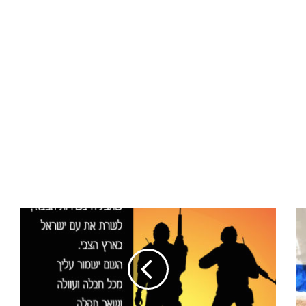
ברכות
למתגייס
מאבא
שאוהב