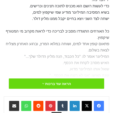
כדי לעשות רושם הוא מכניס לתוכה תנינים וכרישים.
בשיא המסיבה המיליונר מודיע שמי שיקפוץ למים,
ישחה לצד השני ויצא בחיים יקבל ממנו מליון דולר.
כל האורחים התגודדו מסביב לבריכה כדי לראות מקרוב מי המטורף
שיקפוץ.
פתאום קופץ אחד למים, ושוחה במלוא המרץ, וברגע האחרון מצליח
לצאת בשלום.
המיליונר אומר לו: "כל הכבוד, הנה מליון הדולר שלך…"
האיש מסרב לקחת את הכסף.
שואל אותו המיליונר מדוע.
עונה האיש: "אני לא רוצה את הכסף…"
שואל המיליונר: "אז מה אתה רוצה?"
הראה עוד ברכות
עונה האיש: "אני רוצה לדעת מי דחף אותי למים".
50 שנות נישואין – בשידור חי ברדיו :
LinkedIn
Tumblr
Pinterest
Reddit
WhatsApp
שתף
שדרן רדיו: ערב טוב לך אדון – אתה בשידור חי?
הדפס