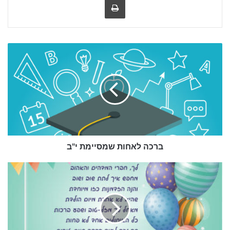
מאזין: איזה יופי, בדיוק היום אני ואישתי חוגגים 50 שנות נישואין.
שדרן: ואווו, איזה צירוף מקרים בהשגחה עליונה…
ספר לנו איך אתה מסכם את ה 50 שנה במילה אחת?
ברכה
לאחות
שמסיימת
מאזין: נהדר
י"ב
שדרן: ובשתי מילים?
מאזין: אשתי שומעת…
בדיחות וברכות ליום הולדת | happy
ברכה לאחות שמסיימת י"ב
birthday greeting
ברכה
בדיחות ליום הולדת
ליום
הולדת
של
חבר
אחד