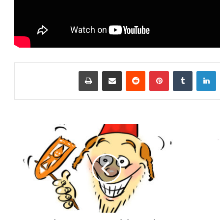
LinkedIn
Tumblr
Pinterest
Reddit
שתף
הדפס
ברכה
לפורים
לילדים
100%
ברכות
לפורים
מצחיקות